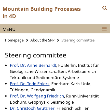
Springe
Service
Mountain Building Processes
direkt
Navigation
zu
in 4D
Inhalt
MENU
Homepage
About the SPP
Steering committee
Steering committee
Prof. Dr. Anne Bernardt
, FU Berlin, Institut für
Geologische Wissenschaften, Arbeitsbereich
Tektonik und Sedimentäre Systeme
Prof. Dr. Todd Ehlers
, Eberhard Karls Univ.
Tübingen, Geodynamik
Prof. Dr. Wolfgang Friedrich
, Ruhr-Universität
Bochum, Geophysik, Seismologie
Dr. Christoph Grützner
, Friedrich Schiller